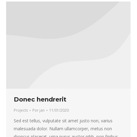
Donec hendrerit
Projects
Por
jan
11/01/2020
Sed est tellus, vulputate sit amet justo non, varius
malesuada dolor. Nullam ullamcorper, metus non
rhoncus placerat, urna purus auctor nibh, non finibus