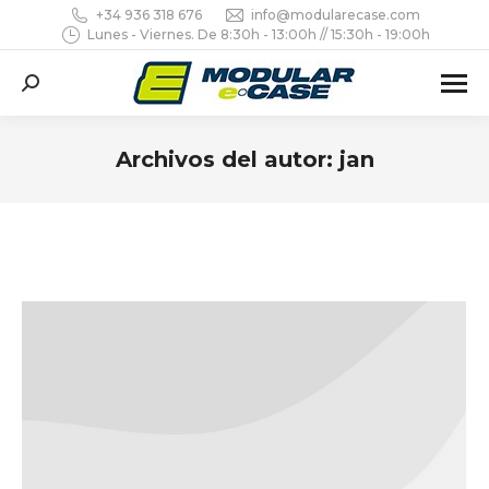
+34 936 318 676
info@modularecase.com
Lunes - Viernes. De 8:30h - 13:00h // 15:30h - 19:00h
Buscar:
Archivos del autor:
jan
Estás aquí: